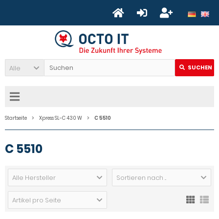
Alle
SUCHEN
Startseite
Xpress SL-C 430 W
C 5510
C 5510
Alle Hersteller
Sortieren nach ...
Artikel pro Seite