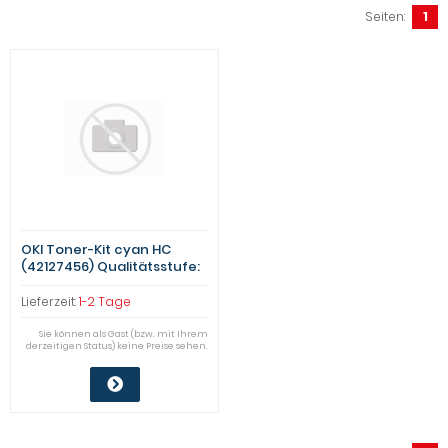
Seiten:
1
OKI Toner-Kit cyan HC
(42127456) Qualitätsstufe:
A
Lieferzeit:
1-2 Tage
Sie können als Gast (bzw. mit Ihrem
derzeitigen Status) keine Preise sehen.