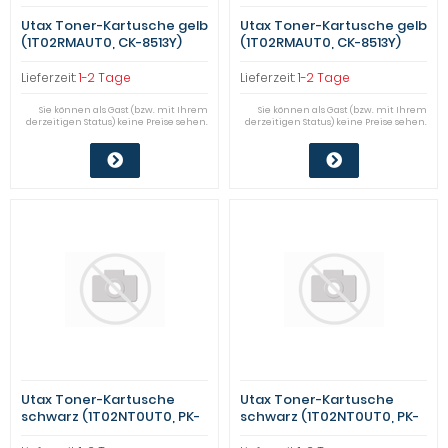
Utax Toner-Kartusche gelb
Utax Toner-Kartusche gelb
(1T02RMAUT0, CK-8513Y)
(1T02RMAUT0, CK-8513Y)
Qualitätsstufe: B
Qualitätsstufe: B
Lieferzeit:
1-2 Tage
Lieferzeit:
1-2 Tage
Sie können als Gast (bzw. mit Ihrem
Sie können als Gast (bzw. mit Ihrem
derzeitigen Status) keine Preise sehen.
derzeitigen Status) keine Preise sehen.
Utax Toner-Kartusche
Utax Toner-Kartusche
schwarz (1T02NT0UT0, PK-
schwarz (1T02NT0UT0, PK-
5013K) Qualitätsstufe: B
5013K) Qualitätsstufe: B