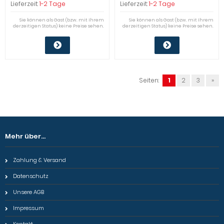
Lieferzeit:
1-2 Tage
Lieferzeit:
1-2 Tage
Sie können als Gast (bzw. mit Ihrem
Sie können als Gast (bzw. mit Ihrem
derzeitigen Status) keine Preise sehen.
derzeitigen Status) keine Preise sehen.
Seiten:
1
2
3
»
Mehr über...
Zahlung & Versand
Datenschutz
Unsere AGB
Impressum
Kontakt