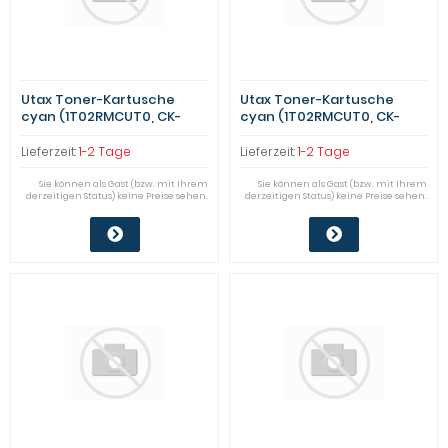
Utax Toner-Kartusche
Utax Toner-Kartusche
cyan (1T02RMCUT0, CK-
cyan (1T02RMCUT0, CK-
8513C) Qualitätsstufe: B
8513C) Qualitätsstufe: B
Lieferzeit:
1-2 Tage
Lieferzeit:
1-2 Tage
Sie können als Gast (bzw. mit Ihrem
Sie können als Gast (bzw. mit Ihrem
derzeitigen Status) keine Preise sehen.
derzeitigen Status) keine Preise sehen.