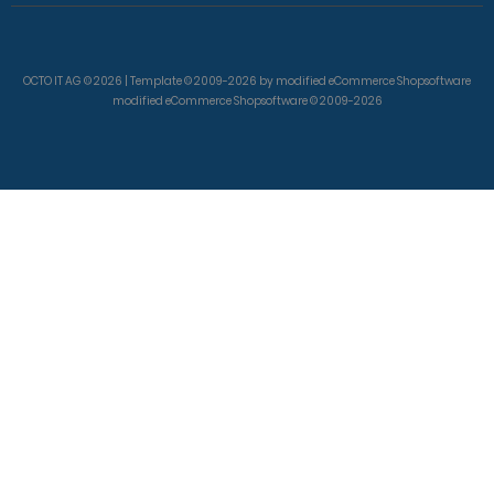
OCTO IT AG © 2026 | Template © 2009-2026 by modified eCommerce Shopsoftware
modified eCommerce Shopsoftware © 2009-2026