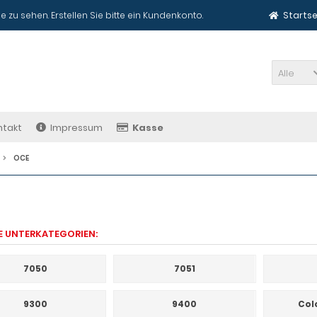
e zu sehen. Erstellen Sie bitte ein Kundenkonto.
Startse
Alle
ntakt
Impressum
Kasse
OCE
E UNTERKATEGORIEN:
7050
7051
9300
9400
Col