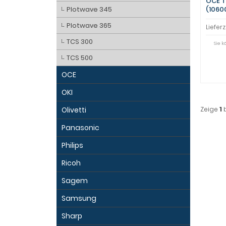
OCE T
Plotwave 345
(1060
Plotwave 365
Lieferz
TCS 300
Sie 
TCS 500
OCE
OKI
Olivetti
Zeige
1
Panasonic
Philips
Ricoh
Sagem
Samsung
Sharp