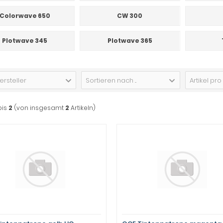
Colorwave 650
CW 300
Plotwave 345
Plotwave 365
ersteller
Sortieren nach ...
Artikel pro
bis
2
(von insgesamt
2
Artikeln)