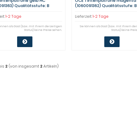
intenpatrone gelb HC
OCE Tintenpatrone magenta
091363) Qualitätsstufe: B
(1060091362) Qualitätsstufe: B
eit:
1-2 Tage
Lieferzeit:
1-2 Tage
können als Gast (bzw. mit Ihrem derzeitigen
Sie können als Gast (bzw. mit Ihrem de
Status) keine Preise sehen.
Status) keine Prei
bis
2
(von insgesamt
2
Artikeln)