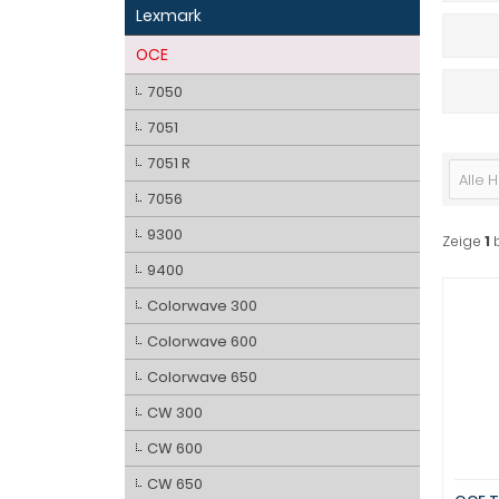
Lexmark
OCE
7050
7051
7051 R
Alle H
7056
9300
Zeige
1
9400
Colorwave 300
Colorwave 600
Colorwave 650
CW 300
CW 600
CW 650