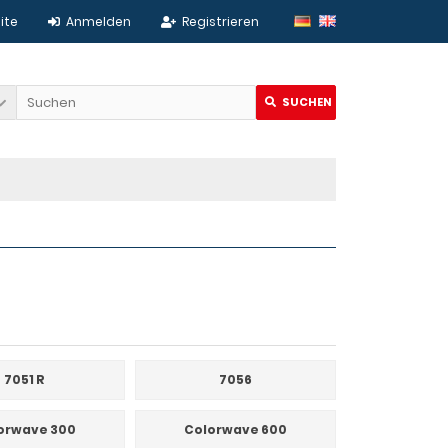
ite
Anmelden
Registrieren
SUCHEN
7051 R
7056
orwave 300
Colorwave 600