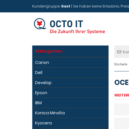
Kundengruppe:
Gast
| Sie haben keine Erlaubnis, Preis
Kategorien
Ko
Canon
Startseite
Dell
OCE
Develop
Epson
WEITER
IBM
Konica Minolta
Kyocera