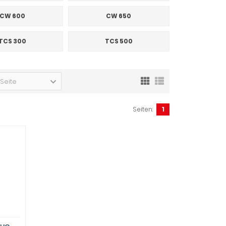
CW 600
CW 650
TCS 300
TCS 500
 Seite
Seiten:
1