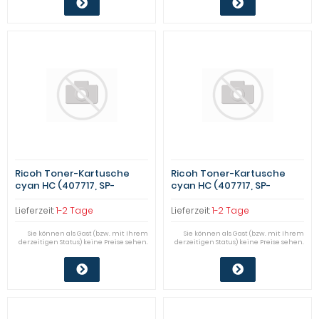
Ricoh Toner-Kartusche
Ricoh Toner-Kartusche
cyan HC (407717, SP-
cyan HC (407717, SP-
C252HA) Qualitätsstufe: B
C252HA) Qualitätsstufe: B
Lieferzeit:
1-2 Tage
Lieferzeit:
1-2 Tage
Sie können als Gast (bzw. mit Ihrem
Sie können als Gast (bzw. mit Ihrem
derzeitigen Status) keine Preise sehen.
derzeitigen Status) keine Preise sehen.