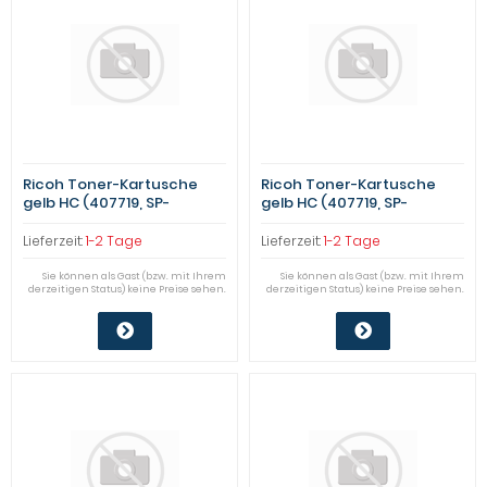
Ricoh Toner-Kartusche
Ricoh Toner-Kartusche
gelb HC (407719, SP-
gelb HC (407719, SP-
C252HA) Qualitätsstufe: B
C252HA) Qualitätsstufe: B
Lieferzeit:
1-2 Tage
Lieferzeit:
1-2 Tage
Sie können als Gast (bzw. mit Ihrem
Sie können als Gast (bzw. mit Ihrem
derzeitigen Status) keine Preise sehen.
derzeitigen Status) keine Preise sehen.