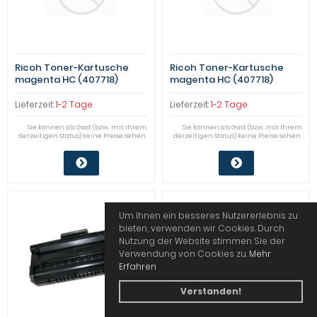
Ricoh Toner-Kartusche
Ricoh Toner-Kartusche
magenta HC (407718)
magenta HC (407718)
Qualitätsstufe: B
Qualitätsstufe: B
Lieferzeit:
1-2 Tage
Lieferzeit:
1-2 Tage
Sie können als Gast (bzw. mit Ihrem
Sie können als Gast (bzw. mit Ihrem
derzeitigen Status) keine Preise sehen.
derzeitigen Status) keine Preise sehen.
Um Ihnen ein besseres Nutzererlebnis zu
bieten, verwenden wir Cookies. Durch
Nutzung der Website stimmen Sie der
Verwendung von Cookies zu.
Mehr
Erfahren
Verstanden!